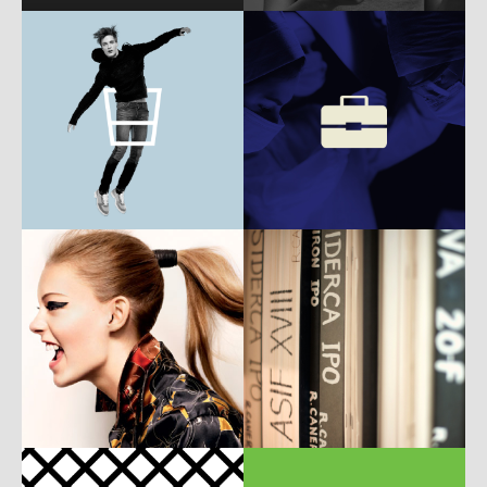
b
w
UI
ux
b
w
m
ux
c
w
m
c
w
m
P