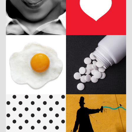
b
p
P
c
w
c
w
P
c
w