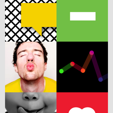
b
m
A
b
w
P
b
w
c
ux
UI
w