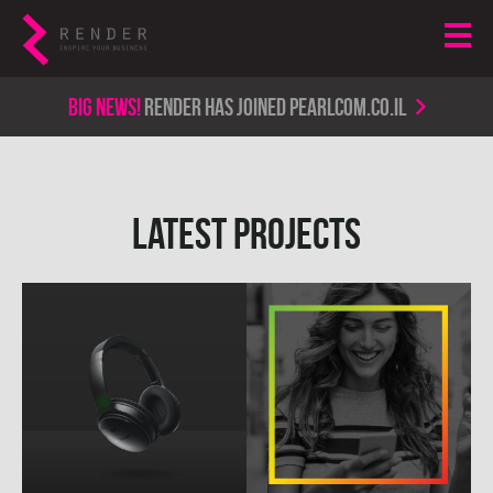
Big news!
render has joined PearlCom.co.il
latest projects
b
w
e