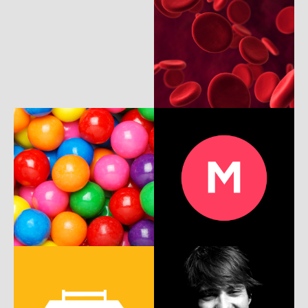
c
w
md
c
w
m