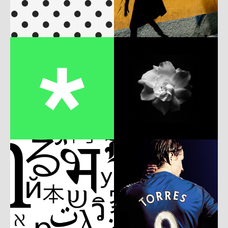
b
p
e
w
c
w
m
b
w
c
w
P