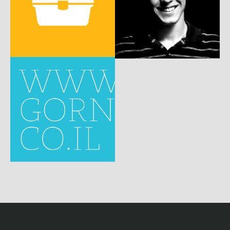
c
w
p
c
w
c
w