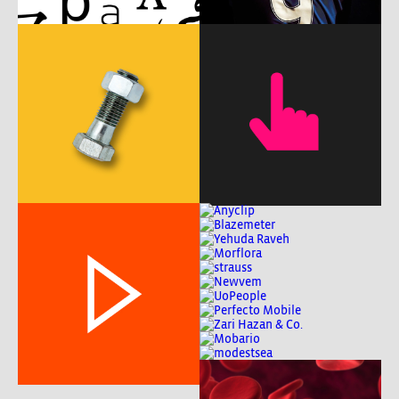
c
w
m
A
c
w
m
c
w
c
w
b
w
b
w
P
b
w
c
w
b
w
m
w
P
w
b
m
P
m
A
ux
b
w
c
w